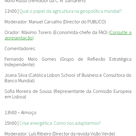
Nuno Russo (Vereador da C. M. Santarém)
11h00 |
Qual o papel da agricultura na geopolítica mundial?
Moderador
: Manuel Carvalho (Director do PUBLICO)
Orador
: Máximo Torero (Economista-chefe da FAO)
(
Consulte a
apresentação
)
Comentadores
:
Fernando Melo Gomes (Grupo de Reflexão Estratégica
Independente)
Joana Silva (Católica Lisbon School of Business e Consultora do
Banco Mundial)
Sofia Moreira de Sousa (Representante da Comissão Europeia
em Lisboa)
13h00 – Almoço
15h00 |
Crise energética: Como nos adaptarmos?
Moderador:
Luís Ribeiro (Director da revista Visão Verde)