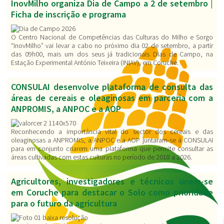
InovMilho organiza Dia de Campo a 2 de setembro |
Ficha de inscrição e programa
O Centro Nacional de Competências das Culturas do Milho e Sorgo
“InovMilho” vai levar a cabo no próximo dia 02 de setembro, a partir
das 09h00, mais um dos seus já tradicionais Dias de Campo, na
Estação Experimental António Teixeira
(INIAV)
, em Coruche.
CONSULAI desenvolve plataforma de consulta das
áreas de cereais e oleaginosas em parceria com a
ANPROMIS, a ANPOC e a AOP
Reconhecendo a importância vital do sector dos cereais e das
oleaginosas a ANPROMIS, a ANPOC e a AOP juntaram-se à CONSULAI
para em conjunto criarem uma plataforma que permite consultar as
áreas cultivadas com estas culturas no período de 2018 a 2026.
Agricultores, investigadores e técnicos unem-se
em Coruche para destacar o Solo como prioridade
para o futuro da agricultura