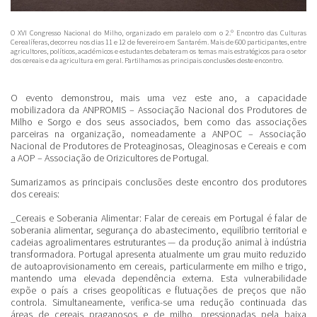
O XVI Congresso Nacional do Milho, organizado em paralelo com o 2.º Encontro das Culturas
Cerealíferas, decorreu nos dias 11 e 12 de fevereiro em Santarém. Mais de 600 participantes, entre
agricultores, políticos, académicos e estudantes debateram os temas mais estratégicos para o setor
dos cereais e da agricultura em geral. Partilhamos as principais conclusões deste encontro.
O evento demonstrou, mais uma vez este ano, a capacidade
mobilizadora da ANPROMIS – Associação Nacional dos Produtores de
Milho e Sorgo e dos seus associados, bem como das associações
parceiras na organização, nomeadamente a ANPOC – Associação
Nacional de Produtores de Proteaginosas, Oleaginosas e Cereais e com
a AOP – Associação de Orizicultores de Portugal.
Sumarizamos as principais conclusões deste encontro dos produtores
dos cereais:
_Cereais e Soberania Alimentar:
Falar de cereais em Portugal é falar de
soberania alimentar, segurança do abastecimento, equilíbrio territorial e
cadeias agroalimentares estruturantes — da produção animal à indústria
transformadora. Portugal apresenta atualmente um grau muito reduzido
de autoaprovisionamento em cereais, particularmente em milho e trigo,
mantendo uma elevada dependência externa. Esta vulnerabilidade
expõe o país a crises geopolíticas e flutuações de preços que não
controla. Simultaneamente, verifica-se uma redução continuada das
áreas de cereais praganosos e de milho, pressionadas pela baixa