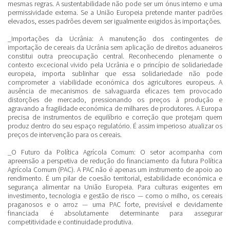
mesmas regras. A sustentabilidade não pode ser um ónus interno e uma
permissividade externa. Se a União Europeia pretende manter padrões
elevados, esses padrões devem ser igualmente exigidos às importações.
_Importações da Ucrânia:
A manutenção dos contingentes de
importação de cereais da Ucrânia sem aplicação de direitos aduaneiros
constitui outra preocupação central. Reconhecendo plenamente o
contexto excecional vivido pela Ucrânia e o princípio de solidariedade
europeia, importa sublinhar que essa solidariedade não pode
comprometer a viabilidade económica dos agricultores europeus. A
ausência de mecanismos de salvaguarda eficazes tem provocado
distorções de mercado, pressionando os preços à produção e
agravando a fragilidade económica de milhares de produtores. A Europa
precisa de instrumentos de equilíbrio e correção que protejam quem
produz dentro do seu espaço regulatório. É assim imperioso atualizar os
preços de intervenção para os cereais.
_O Futuro da Política Agrícola Comum:
O setor acompanha com
apreensão a perspetiva de redução do financiamento da futura Política
Agrícola Comum (PAC). A PAC não é apenas um instrumento de apoio ao
rendimento. É um pilar de coesão territorial, estabilidade económica e
segurança alimentar na União Europeia. Para culturas exigentes em
investimento, tecnologia e gestão de risco — como o milho, os cereais
praganosos e o arroz — uma PAC forte, previsível e devidamente
financiada é absolutamente determinante para assegurar
competitividade e continuidade produtiva.