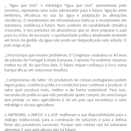
_ “Água que Une”:
A estratégia “Água que Une”, apresentada pelo
Governo, representa uma visão estruturante para o futuro: ligação entre
territórios, eficiência no uso da água e adaptação às alterações
climáticas. O investimento em infraestruturas hídricas é investimento em
soberania, resiliência e futuro. Num contexto de variabilidade climática
crescente, é nos períodos de abundância que se deve preparar o país
para os ciclos de escassez. A oportunidade política atualmente existente
em torno da gestão da água não pode ser desperdiçada nem adiada. O
país exige ação.
_
Uma Europa que resolve problemas
: O Congresso assinalou os 40 anos
de adesão de Portugal à União Europeia. A opinião foi unânime: estamos
melhor na UE do que fora dela. O futuro requer confiança e foco numa
Europa eficaz em solucionar desafios.
_Compromisso do Setor:
Os produtores de cereais portugueses pedem
regras justas, coerência política e condições para continuar a produzir. O
setor quer produzir mais, melhor e de forma sustentável. Para isso,
necessita de políticas que não penalizem quem cumpre, de uma Europa
que proteja os seus agricultores e de um país que reconheça o valor
estratégico da sua agricultura.
A ANPROMIS, a ANPOC e a AOP reafirmam a sua disponibilidade para o
diálogo institucional, para a construção de soluções e para a defesa
firme dos produtores nacionais. Porque sem cereais não há soberania
alimentar. E sem agricultores não há futuro!