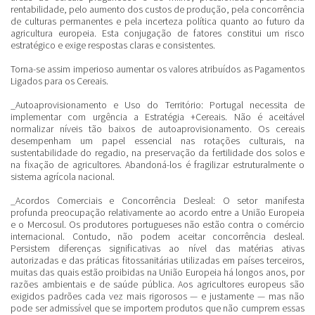
rentabilidade, pelo aumento dos custos de produção, pela concorrência
de culturas permanentes e pela incerteza política quanto ao futuro da
agricultura europeia. Esta conjugação de fatores constitui um risco
estratégico e exige respostas claras e consistentes.
Torna-se assim imperioso aumentar os valores atribuídos as Pagamentos
Ligados para os Cereais.
_Autoaprovisionamento e Uso do Território:
Portugal necessita de
implementar com urgência a Estratégia +Cereais. Não é aceitável
normalizar níveis tão baixos de autoaprovisionamento. Os cereais
desempenham um papel essencial nas rotações culturais, na
sustentabilidade do regadio, na preservação da fertilidade dos solos e
na fixação de agricultores. Abandoná-los é fragilizar estruturalmente o
sistema agrícola nacional.
_Acordos Comerciais e Concorrência Desleal:
O setor manifesta
profunda preocupação relativamente ao acordo entre a União Europeia
e o Mercosul. Os produtores portugueses não estão contra o comércio
internacional. Contudo, não podem aceitar concorrência desleal.
Persistem diferenças significativas ao nível das matérias ativas
autorizadas e das práticas fitossanitárias utilizadas em países terceiros,
muitas das quais estão proibidas na União Europeia há longos anos, por
razões ambientais e de saúde pública. Aos agricultores europeus são
exigidos padrões cada vez mais rigorosos — e justamente — mas não
pode ser admissível que se importem produtos que não cumprem essas