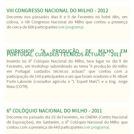
VIII CONGRESSO NACIONAL DO MILHO - 2012
Decorreu nos passados dias 8 e 9 de Fevereiro no hotel Altis, em
Lisboa, o VIII Congresso Nacional do Milho que contou a presença
de cerca de 600 participantes
(ver programa)
.
WORKSHOP "A PRODUÇÃO DE MILHO EM
PORTUGAL: CUIDADOS TÉCNICOS ACTUAIS" - 2011
Inserido no 6º Colóquio Nacional do Milho, teve lugar no dia 9 de
Fevereiro, um Workshop subordinado ao tema "
A produção de milho
em Portugal: cuidados técnicos actuais
" que contou com a
participação de 140 participantes e em que foram oradores o M. Albert
Porte Laborde (consultor agrícola e "L´Expert Maïs") e o Eng. Jorge
Maia (COTR).
6º COLÓQUIO NACIONAL DO MILHO - 2011
Decorreu no passado dia 10 de Fevereiro, no CNEMA (Centro Nacional
de Exposições), em Santarém, o 6º Colóquio Nacional do Milho que
contou com a presença de 440 participantes
(ver programa)
.