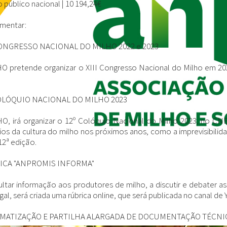
o público nacional |
10 194,24€
mentar:
 CONGRESSO NACIONAL DO MILHO 2022 e 2023
pretende organizar o XIII Congresso Nacional do Milho em 2022,
COLÓQUIO NACIONAL DO MILHO 2023
 irá organizar o 12º Colóquio Nacional do Milho 2023, no CN
fios da cultura do milho nos próximos anos, como a imprevisibili
 12ª edição.
RICA "ANPROMIS INFORMA"
ltar informação aos produtores de milho, a discutir e debater 
al, será criada uma rúbrica online, que será publicada no canal 
TEMATIZAÇÃO E PARTILHA ALARGADA DE DOCUMENTAÇÃO TÉCNIC