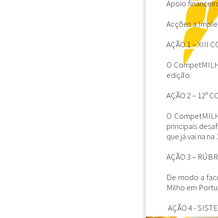
Apoio financeir
Acções a Imple
AÇÃO 1 – XIII
O CompetMILHO 
edição.
AÇÃO 2 – 12º 
O CompetMILHO,
principais desa
que já vai na na
AÇÃO 3 – RÚB
De modo a facu
Milho em Portug
AÇÃO 4 - SIS