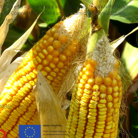
tados esta ação incluirá a adaptação do site da ANPROMIS
ados do CompetMILHO. Será ainda desenvolvido, em 2022, um
e se celebra no dia 24 de abril.
 MBSI