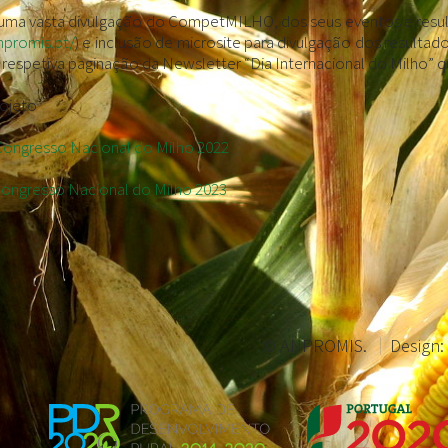
 uma vasta divulgação do CompetMILHO, dos seus eventos e resul
npromis.pt/
) e inclusão de microsite para divulgação dos result
e respetiva paginação da Newsletter “Dia Internacional do Milho” qu
ojeto
 Congresso Nacional do Milho 2022
Congresso Nacional do Milho 2023
© ANPROMIS.
Design: