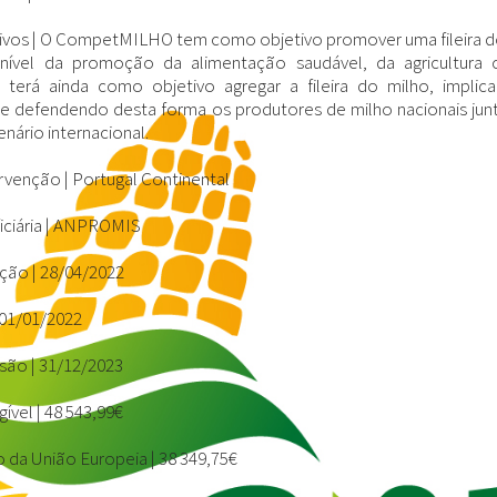
ivos |
O CompetMILHO tem como objetivo promover uma fileira do 
 nível da promoção da alimentação saudável, da agricultura 
erá ainda como objetivo agregar a fileira do milho, impl
e defendendo desta forma os produtores de milho nacionais junto
enário internacional.
rvenção |
Portugal Continental
ciária |
ANPROMIS
ção |
28/04/2022
01/01/2022
são |
31/12/2023
ível |
48 543,99€
o da União Europeia |
38 349,75€