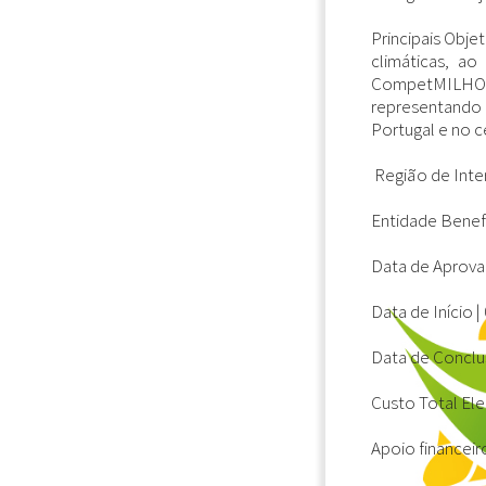
Principais Objet
climáticas, ao
CompetMILHO t
representando 
Portugal e no c
Região de Inte
Entidade Benefi
Data de Aprova
Data de Início |
Data de Conclu
Custo Total Eleg
Apoio financeir