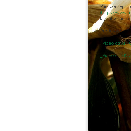
Para conseguir
(
https://www.a
layout gráfico 
Produtos do Pr
_
Vídeo do XIII
_Vídeo do XIV 