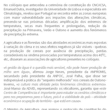
No colóquio que antecedeu a cerimónia de constituição do CNCACSA,
Emanuel Dutra, investigador da Universidade de Lisboa e especialista em
Climatologia, revelou que Portugal se encontra entre as zonas europeias
com maior vulnerabilidade aos impactes das alterações climáticas,
prevendo-se nas próximas décadas: amplificação dos extremos de
temperatura, secas mais frequentes e prolongadas, redução da
precipitação na Primavera, Verão e Outono e aumento dos fenómenos
de precipitação extrema.
A agricultura e as florestas são das atividades económicas mais expostas
à variação do clima e os seus efeitos negativos já são visíveis - quebras
na produção de cereais por ausência de precipitação, perdas
consideráveis na vindima provocadas por temperaturas acima dos 40ºC,
etc, disseram as associações de agricultores presentes no colóquio.
«A gestão da água é a questão mais sensível, não pode haver produção de
milho sem água»
, afirmou Jorge Neves, presidente da ANPROMIS,
secundado pelo presidente da ANPOC, José Palha, que disse ser
indispensável a prática do “sequeiro melhorado” nos cereais de Outono-
Inverno,
«a cultura mais afetada pelos fenómenos climáticos extremos».
José Manso da ADVID, representando os viticultores, garantiu que
«este
Centro de Competências é importante para estudar os cenários climáticos e
para nos preparamos para o futuro, pois é a viabilidade do país – atividade
económica e ocupação do território - que está em causa».
O Ministro da Agricultura, que assinou o protocolo de constituição do